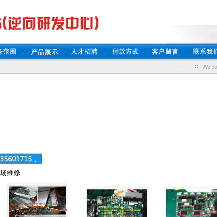
任何通讯协议 破译任何软件 复制任何电路板 （仅限维修、技术研究、学习