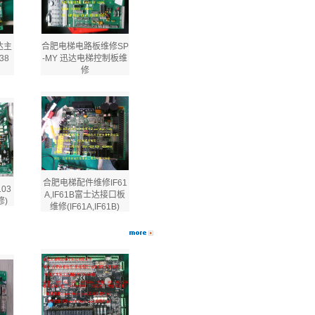
达主
合肥电梯电路板维修SP
38
-MY 迅达电梯控制板维
修
合肥电梯配件维修IF61
103
A,IF61B富士达接口板
修)
维修(IF61A,IF61B)