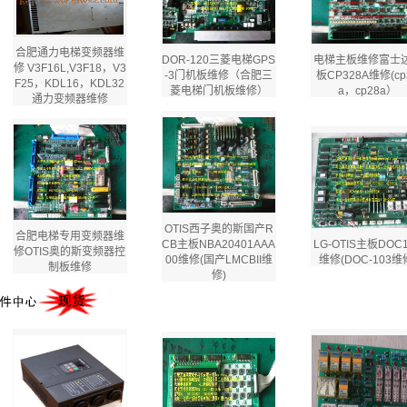
合肥通力电梯变频器维
DOR-120三菱电梯GPS
电梯主板维修富士
修 V3F16L,V3F18，V3
-3门机板维修（合肥三
板CP328A维修(cp
F25，KDL16，KDL32
菱电梯门机板维修）
a，cp28a）
通力变频器维修
OTIS西子奥的斯国产R
合肥电梯专用变频器维
CB主板NBA20401AAA
LG-OTIS主板DOC
修OTIS奥的斯变频器控
00维修(国产LMCBII维
维修(DOC-103维
制板维修
修)